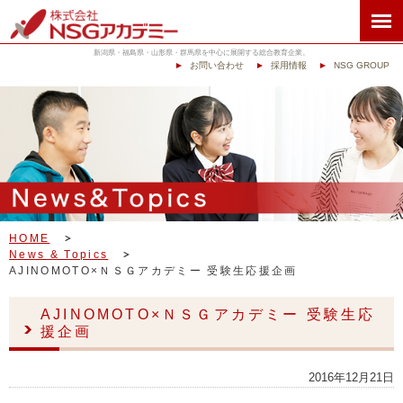
新潟県・福島県・山形県・群馬県を中心に展開する総合教育企業。
お問い合わせ
採用情報
NSG GROUP
HOME
News & Topics
AJINOMOTO×ＮＳＧアカデミー 受験生応援企画
AJINOMOTO×ＮＳＧアカデミー 受験生応
援企画
2016年12月21日