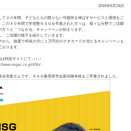
2016年6月24日
して４０年間、子どもたちの限りない可能性を伸ばすサービスと環境をご
。この４０年間で学習塾ＮＳＧを卒業された方々は、様々な分野でご活躍
の方々と「つながる」キャンペーンが始まります。
し、ご活躍の様子を紹介していきます。
中から、抽選で40名の方に１万円分のクオカードが当たるキャンペーンも
ております。
は特設サイトにて↓↓↓↓↓
nsgac.co.jp/40th/」
未浜杏梨さんです。ＮＳＧ教育研究会新潟南本校をご卒業されました。