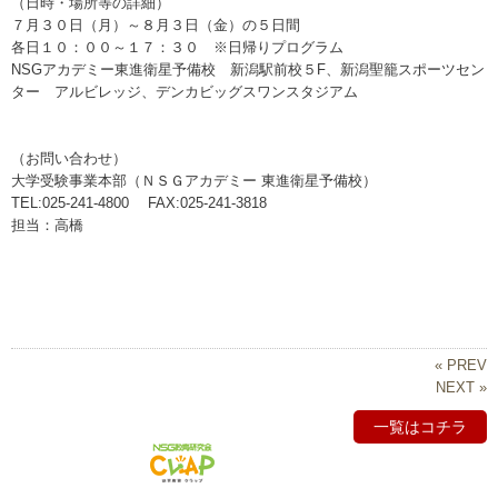
（日時・場所等の詳細）
７月３０日（月）～８月３日（金）の５日間
各日１０：００～１７：３０ ※日帰りプログラム
NSGアカデミー東進衛星予備校 新潟駅前校５F、新潟聖籠スポーツセン
ター アルビレッジ、デンカビッグスワンスタジアム
（お問い合わせ）
大学受験事業本部（ＮＳＧアカデミー 東進衛星予備校）
TEL:025-241-4800 FAX:025-241-3818
担当：高橋
« PREV
NEXT »
一覧はコチラ