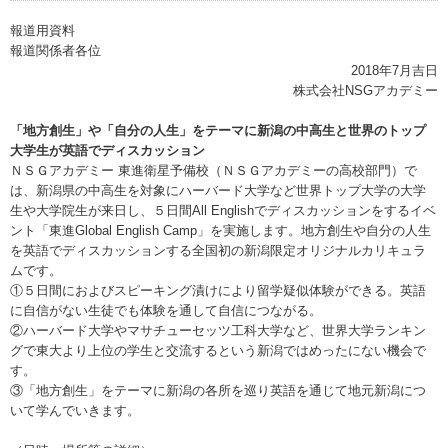
報道用資料
報道関係者各位
2018年7月吉日
株式会社NSGアカデミー
「地方創生」や「自分の人生」をテーマに
新潟の中高生と世界のトップ
大学生が英語でディスカッション
ＮＳＧアカデミー 東進衛星予備校（ＮＳＧアカデミーの高校部門）で
は、新潟県の中高生を対象にハーバード大学など世界トップ大学の大学
生や大学院生が来日し、５日間All Englishでディスカッションをするイベ
ント「東進Global English Camp」を実施します。地方創生や自分の人生
を英語でディスカッションする全国初の新潟限定オリジナルカリキュラ
ムです。
①５日間におよびスピーキング漬けにより留学疑似体験ができる。英語
に自信がない生徒でも体験を通して自信につながる。
②ハーバード大学やマサチューセッツ工科大学など、世界大学ランキン
グで東大より上位の学生と交流するという新潟ではめったにない機会で
す。
③「地方創生」をテーマに新潟の各所を巡り英語を通じて地元新潟につ
いて学んでいきます。